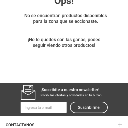
8
.
yerba
9
.
harina
10
.
arroz
¡Suscribite a nuestro newsletter!
Recibí las ofertas y novedades en tu buzón.
Suscribirme
+
CONTACTANOS