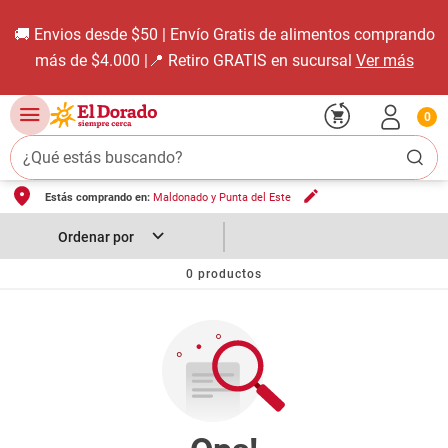
🚚 Envios desde $50 | Envío Gratis de alimentos comprando
más de $4.000 |📍 Retiro GRATIS en sucursal
Ver más
0
¿Qué estás buscando?
Estás comprando en:
Maldonado y Punta del Este
TÉRMINOS MÁS BUSCADOS
1
.
carne carnicería
2
.
leche
0
productos
3
.
aceite
4
.
queso
5
.
pollo
6
.
bondiola
7
.
fideos