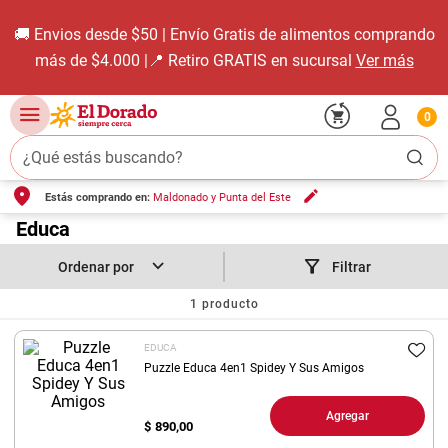
🚚 Envios desde $50 | Envío Gratis de alimentos comprando
más de $4.000 |📍 Retiro GRATIS en sucursal
Ver más
0
¿Qué estás buscando?
Estás comprando en:
Maldonado y Punta del Este
TÉRMINOS MÁS BUSCADOS
1
.
Educa
carne carnicería
2
.
leche
Filtrar
3
.
aceite
1
producto
4
.
queso
EDUCA
5
.
pollo
Puzzle Educa 4en1 Spidey Y Sus Amigos
6
.
bondiola
Agregar
$
890,00
7
.
fideos