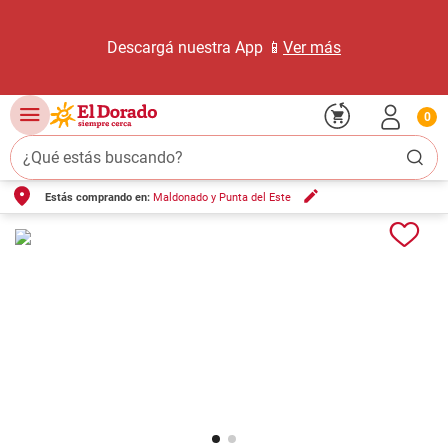
Descargá nuestra App 📱
Ver más
0
¿Qué estás buscando?
Estás comprando en:
Maldonado y Punta del Este
TÉRMINOS MÁS BUSCADOS
1
.
carne carnicería
2
.
leche
3
.
queso
4
.
aceite
5
.
pollo
6
.
bondiola
7
.
fideos