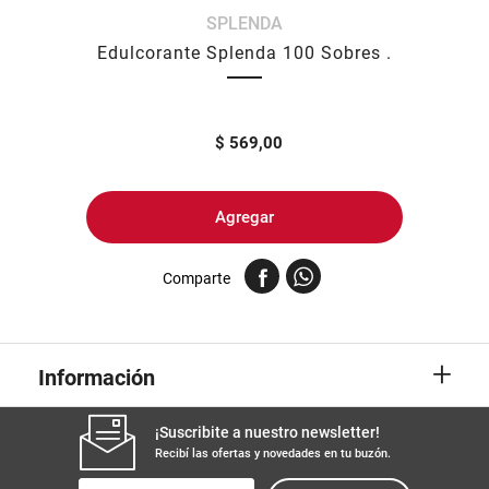
SPLENDA
8
.
harina
Edulcorante Splenda 100 Sobres .
9
.
arroz
10
.
yerba
$
569,00
Agregar
Comparte
+
Información
¡Suscribite a nuestro newsletter!
Recibí las ofertas y novedades en tu buzón.