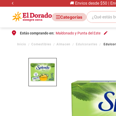
🚚 Envios desde $50 | En
¿Qué estás bus
Estás comprando en:
Maldonado y Punta del Este
Comestibles
Almacen
Edulcorantes
Edulcor