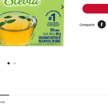
10
.
yerba
Comparte
bres