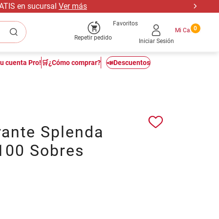
RATIS en sucursal
Ver más
Favoritos
0
Repetir pedido
Iniciar Sesión
tu cuenta Pro!
🛒¿Cómo comprar?
📣Descuentos
rante Splenda
 100 Sobres