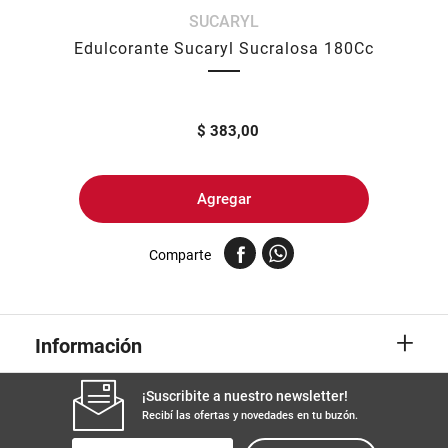
SUCARYL
8
.
yerba
Edulcorante Sucaryl Sucralosa 180Cc
9
.
arroz
10
.
harina
$
383,00
Agregar
Comparte
+
Información
¡Suscribite a nuestro newsletter!
Recibí las ofertas y novedades en tu buzón.