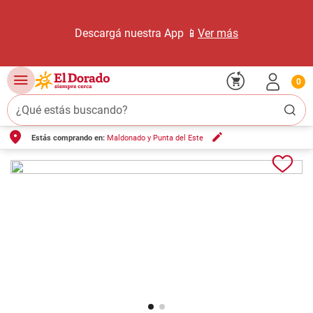
Descargá nuestra App 📱
Ver más
0
¿Qué estás buscando?
Estás comprando en:
Maldonado y Punta del Este
TÉRMINOS MÁS BUSCADOS
1
.
carne carnicería
2
.
leche
3
.
aceite
4
.
queso
5
.
pollo
6
.
bondiola
7
.
fideos