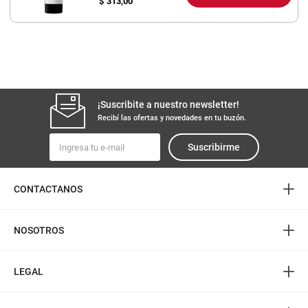
$
313,00
¡Suscribite a nuestro newsletter!
Recibí las ofertas y novedades en tu buzón.
Suscribirme
+
CONTACTANOS
+
NOSOTROS
+
LEGAL