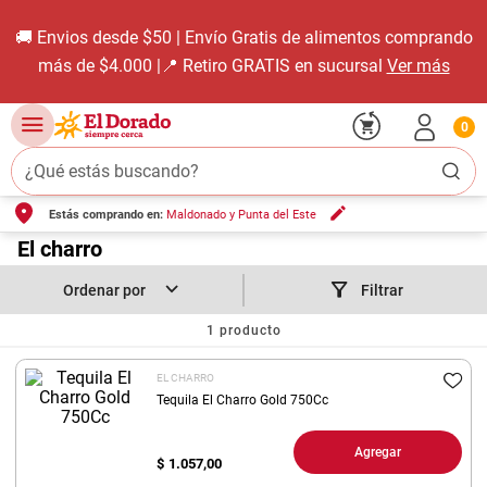
🚚 Envios desde $50 | Envío Gratis de alimentos comprando
más de $4.000 |📍 Retiro GRATIS en sucursal
Ver más
0
¿Qué estás buscando?
Estás comprando en:
Maldonado y Punta del Este
TÉRMINOS MÁS BUSCADOS
1
.
El charro
carne carnicería
2
.
leche
Filtrar
3
.
aceite
1
producto
4
.
queso
EL CHARRO
5
.
pollo
Tequila El Charro Gold 750Cc
6
.
bondiola
Agregar
$
1.057,00
7
.
fideos