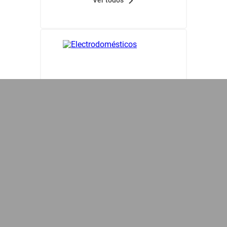
Ver todos
Electrodomésticos
Calefones
Frío Y Calor
Grandes Electrodomésticos
Pequeños Electrodomésticos