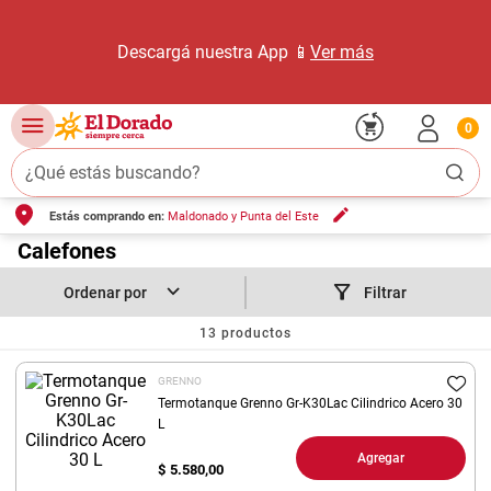
Descargá nuestra App 📱
Ver más
0
¿Qué estás buscando?
Estás comprando en:
Maldonado y Punta del Este
TÉRMINOS MÁS BUSCADOS
1
.
Calefones
carne carnicería
2
.
leche
Filtrar
3
.
aceite
13
productos
4
.
queso
GRENNO
5
.
pollo
Termotanque Grenno Gr-K30Lac Cilindrico Acero 30
L
6
.
bondiola
Agregar
$
5.580,00
7
.
fideos