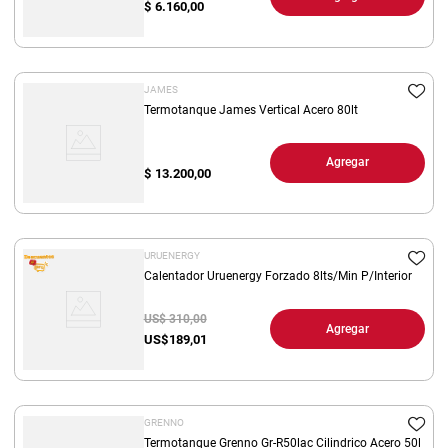
$
6.160,00
JAMES
Termotanque James Vertical Acero 80lt
Agregar
$
13.200,00
URUENERGY
Calentador Uruenergy Forzado 8lts/Min P/Interior
US$ 310,00
Agregar
US$
189,01
GRENNO
Termotanque Grenno Gr-R50lac Cilindrico Acero 50l