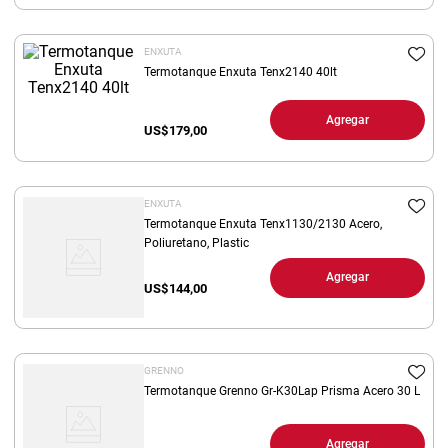
8
.
arroz
ENXUTA
9
.
harina
Termotanque Enxuta Tenx2140 40lt
10
.
yerba
Agregar
US$
179,00
ENXUTA
Termotanque Enxuta Tenx1130/2130 Acero,
Poliuretano, Plastic
Agregar
US$
144,00
GRENNO
Termotanque Grenno Gr-K30Lap Prisma Acero 30 L
Agregar