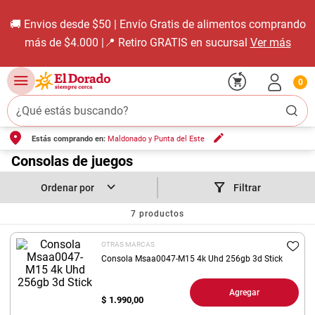
 | Envío Gratis de alimentos comprando
Descar
 Retiro GRATIS en sucursal
Ver más
0
¿Qué estás buscando?
Estás comprando en:
Maldonado y Punta del Este
TÉRMINOS MÁS BUSCADOS
1
.
Consolas de juegos
carne carnicería
2
.
leche
Filtrar
3
.
aceite
7
productos
4
.
queso
OTRAS MARCAS
5
.
pollo
Consola Msaa0047-M15 4k Uhd 256gb 3d Stick
6
.
bondiola
Agregar
$
1.990,00
7
.
fideos