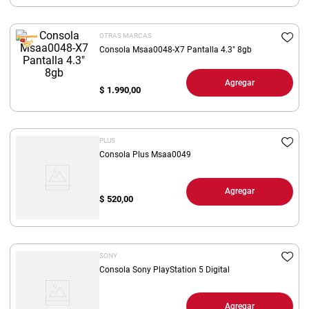
8
.
yerba
OTRAS MARCAS
9
.
arroz
Consola Msaa0048-X7 Pantalla 4.3" 8gb
10
.
harina
Agregar
$
1.990,00
PLUS
Consola Plus Msaa0049
Agregar
$
520,00
SONY
Consola Sony PlayStation 5 Digital
Agregar