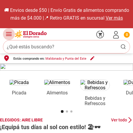
🚚 Envios desde $50 | Envío Gratis de alimentos comprando
más de $4.000 |📍 Retiro GRATIS en sucursal
Ver más
0
¿Qué estás buscando?
Estás comprando en:
Maldonado y Punta del Este
TÉRMINOS MÁS BUSCADOS
1
.
carne carnicería
2
.
leche
3
.
aceite
Picada
Alimentos
Dul
Bebidas y
4
.
queso
Refrescos
5
.
pollo
6
.
bondiola
ELEGIDOS: AIRE LIBRE
Ver todo
¡Equipá tus días al sol con estilo! 🏖️🕶️
7
.
fideos