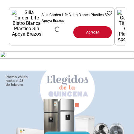
8
.
yerba
Silla Garden Life Bistro Blanca Plastico Sin
9
.
harina
Apoya Brazos
10
.
arroz
Agregar