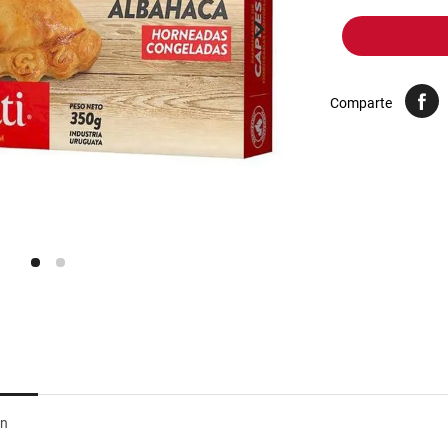
10
.
yerba
Comparte
un