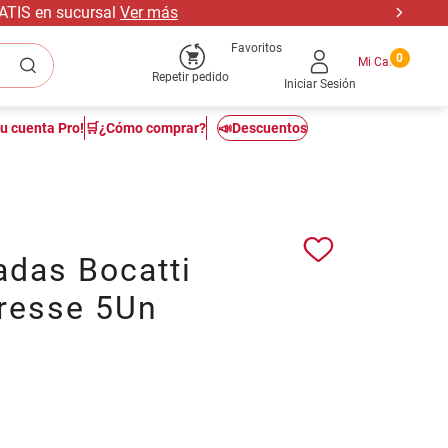
RATIS en sucursal
Ver más
Favoritos
0
Repetir pedido
Iniciar Sesión
tu cuenta Pro!
🛒¿Cómo comprar?
📣Descuentos
das Bocatti
resse 5Un