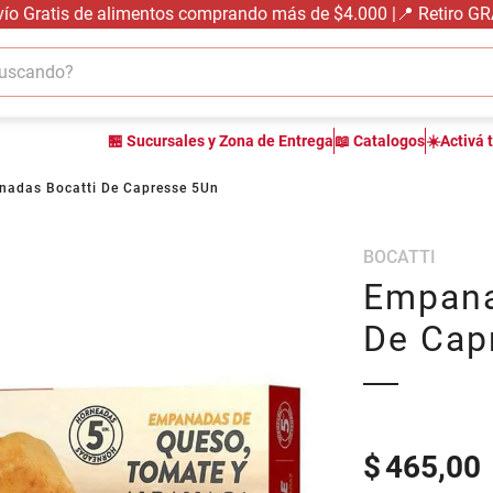
vío Gratis de alimentos comprando más de $4.000 |📍 Retiro G
cando?
TÉRMINOS MÁS BUSCADOS
🏪 Sucursales y Zona de Entrega
📖 Catalogos
☀️Activá 
1
.
carne carnicería
2
.
leche
adas Bocatti De Capresse 5Un
3
.
queso
BOCATTI
4
.
aceite
Empana
5
.
pollo
De Cap
6
.
bondiola
7
.
fideos
8
.
harina
9
.
arroz
$
465,00