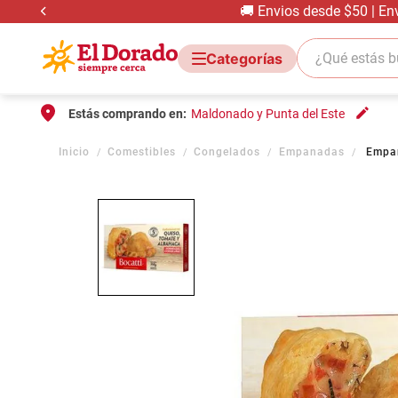
🚚 Envios desde $50 | En
¿Qué estás bus
Estás comprando en:
Maldonado y Punta del Este
Comestibles
Congelados
Empanadas
Empan