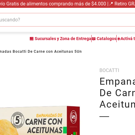
vío Gratis de alimentos comprando más de $4.000 |📍 Retiro G
cando?
TÉRMINOS MÁS BUSCADOS
🏪 Sucursales y Zona de Entrega
📖 Catalogos
☀️Activá 
1
.
carne carnicería
2
.
leche
adas Bocatti De Carne con Aceitunas 5Un
3
.
aceite
BOCATTI
4
.
queso
Empana
5
.
pollo
De Car
6
.
bondiola
Aceitu
7
.
fideos
8
.
yerba
9
.
harina