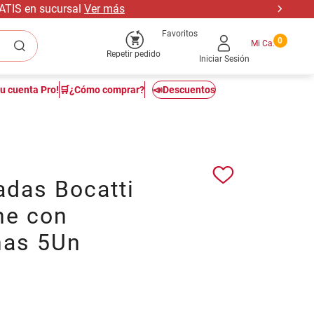
RATIS en sucursal
Ver más
Favoritos
0
Repetir pedido
Iniciar Sesión
tu cuenta Pro!
🛒¿Cómo comprar?
📣Descuentos
das Bocatti
ne con
nas 5Un