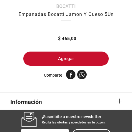
BOCATTI
8
.
yerba
Empanadas Bocatti Jamon Y Queso 5Un
9
.
harina
10
.
arroz
$
465,00
Agregar
Comparte
+
Información
¡Suscribite a nuestro newsletter!
Recibí las ofertas y novedades en tu buzón.