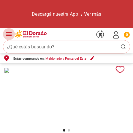
Descargá nuestra App 📱
Ver más
0
¿Qué estás buscando?
Estás comprando en:
Maldonado y Punta del Este
TÉRMINOS MÁS BUSCADOS
1
.
carne carnicería
2
.
leche
3
.
aceite
4
.
queso
5
.
pollo
6
.
bondiola
7
.
fideos