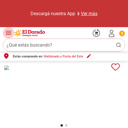
Descargá nuestra App 📱
Ver más
0
¿Qué estás buscando?
Estás comprando en:
Maldonado y Punta del Este
TÉRMINOS MÁS BUSCADOS
1
.
carne carnicería
2
.
leche
3
.
aceite
4
.
queso
5
.
pollo
6
.
bondiola
7
.
fideos