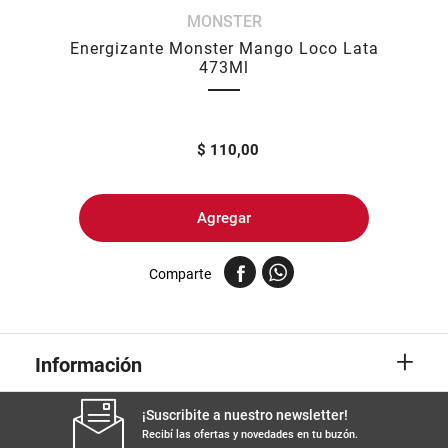
MONSTER
8
.
yerba
Energizante Monster Mango Loco Lata
9
.
harina
473Ml
10
.
arroz
$
110,00
Agregar
Comparte
+
Información
¡Suscribite a nuestro newsletter!
Recibí las ofertas y novedades en tu buzón.