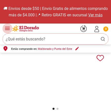
🚚 Envios desde $50 | Envío Gratis de alimentos comprando
más de $4.000 |📍 Retiro GRATIS en sucursal
Ver más
0
¿Qué estás buscando?
Estás comprando en:
Maldonado y Punta del Este
TÉRMINOS MÁS BUSCADOS
1
.
carne carnicería
2
.
leche
3
.
aceite
4
.
queso
5
.
bondiola
6
.
yerba
7
.
pollo