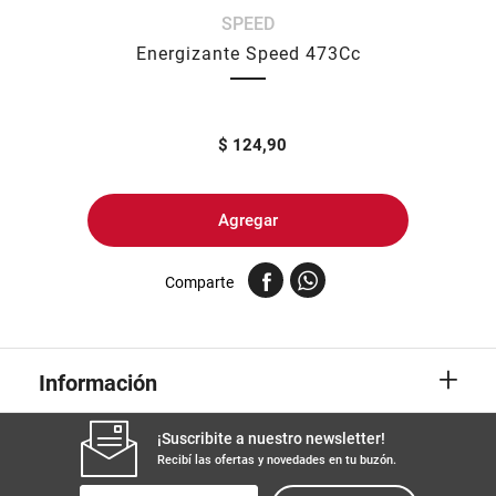
SPEED
8
.
arroz
Energizante Speed 473Cc
9
.
harina
10
.
fideos
$
124,90
Agregar
Comparte
+
Información
¡Suscribite a nuestro newsletter!
Recibí las ofertas y novedades en tu buzón.