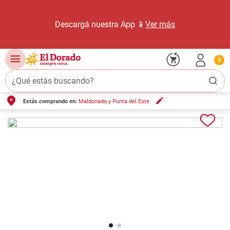
Descargá nuestra App 📱
Ver más
0
¿Qué estás buscando?
Estás comprando en:
Maldonado y Punta del Este
TÉRMINOS MÁS BUSCADOS
1
.
carne carnicería
2
.
leche
3
.
aceite
4
.
queso
5
.
pollo
6
.
bondiola
7
.
fideos