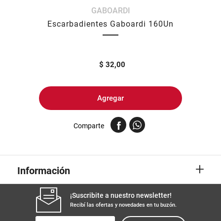
GABOARDI
8
.
yerba
Escarbadientes Gaboardi 160Un
9
.
arroz
10
.
harina
$
32,00
Agregar
Comparte
+
Información
¡Suscribite a nuestro newsletter!
Recibí las ofertas y novedades en tu buzón.