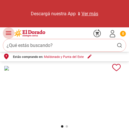
Descargá nuestra App 📱
Ver más
0
¿Qué estás buscando?
Estás comprando en:
Maldonado y Punta del Este
TÉRMINOS MÁS BUSCADOS
1
.
carne carnicería
2
.
leche
3
.
aceite
4
.
queso
5
.
pollo
6
.
bondiola
7
.
fideos