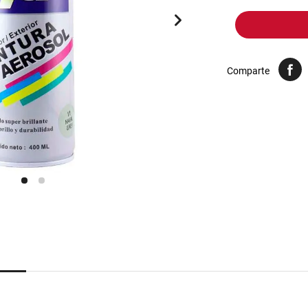
10
.
harina
Comparte