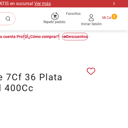
RATIS en sucursal
Ver más
Favoritos
0
Repetir pedido
Iniciar Sesión
tu cuenta Pro!
🛒¿Cómo comprar?
📣Descuentos
 7Cf 36 Plata
l 400Cc