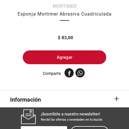
MORTIMER
8
.
yerba
Esponja Mortimer Abrasiva Cuadriculada
9
.
arroz
10
.
harina
$
83,00
Agregar
Comparte
+
Información
¡Suscribite a nuestro newsletter!
Recibí las ofertas y novedades en tu buzón.