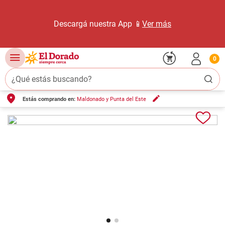
Descargá nuestra App 📱
Ver más
0
¿Qué estás buscando?
Estás comprando en:
Maldonado y Punta del Este
TÉRMINOS MÁS BUSCADOS
1
.
carne carnicería
2
.
leche
3
.
aceite
4
.
queso
5
.
pollo
6
.
bondiola
7
.
fideos