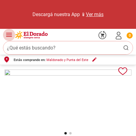
Descargá nuestra App 📱
Ver más
0
¿Qué estás buscando?
Estás comprando en:
Maldonado y Punta del Este
TÉRMINOS MÁS BUSCADOS
1
.
carne carnicería
2
.
leche
3
.
aceite
4
.
queso
5
.
bondiola
6
.
yerba
7
.
pollo