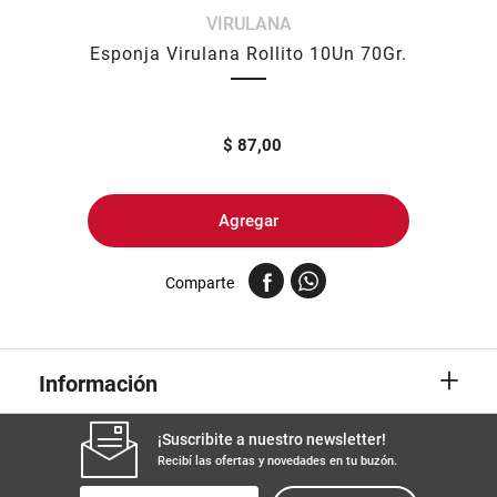
VIRULANA
8
.
arroz
Esponja Virulana Rollito 10Un 70Gr.
9
.
harina
10
.
fideos
$
87,00
Agregar
Comparte
+
Información
¡Suscribite a nuestro newsletter!
Recibí las ofertas y novedades en tu buzón.