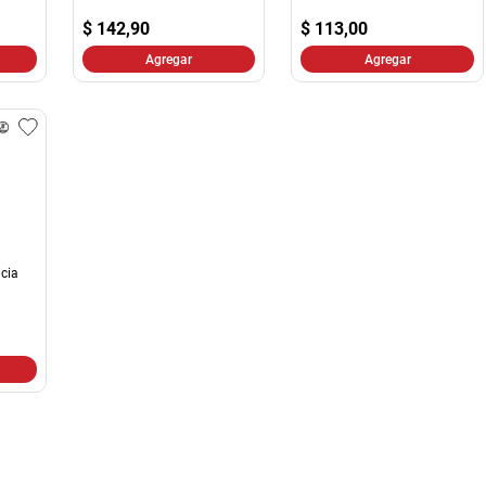
10
.
harina
$
142,90
$
113,00
Agregar
Agregar
icia