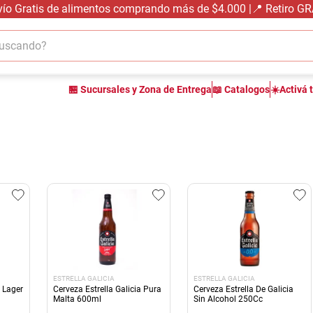
vío Gratis de alimentos comprando más de $4.000 |📍 Retiro G
cando?
TÉRMINOS MÁS BUSCADOS
🏪 Sucursales y Zona de Entrega
📖 Catalogos
☀️Activá 
1
.
carne carnicería
2
.
leche
3
.
aceite
4
.
queso
5
.
pollo
6
.
bondiola
7
.
fideos
8
.
yerba
ESTRELLA GALICIA
ESTRELLA GALICIA
9
.
arroz
a Lager
Cerveza Estrella Galicia Pura
Cerveza Estrella De Galicia
Malta 600ml
Sin Alcohol 250Cc