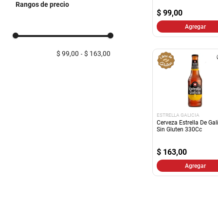
Rangos de precio
Cervezas Sin Alcohol y
$
99,00
Maltas
Agregar
$ 99,00
$ 163,00
ESTRELLA GALICIA
Cerveza Estrella De Gal
Sin Gluten 330Cc
$
163,00
Agregar