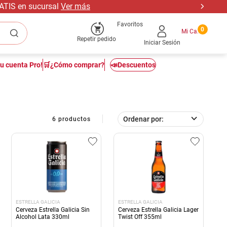
RATIS en sucursal
Ver más
Favoritos
0
Repetir pedido
Iniciar Sesión
tu cuenta Pro!
🛒¿Cómo comprar?
📣Descuentos
Ordenar por
6
productos
ESTRELLA GALICIA
ESTRELLA GALICIA
Cerveza Estrella Galicia Sin
Cerveza Estrella Galicia Lager
Alcohol Lata 330ml
Twist Off 355ml