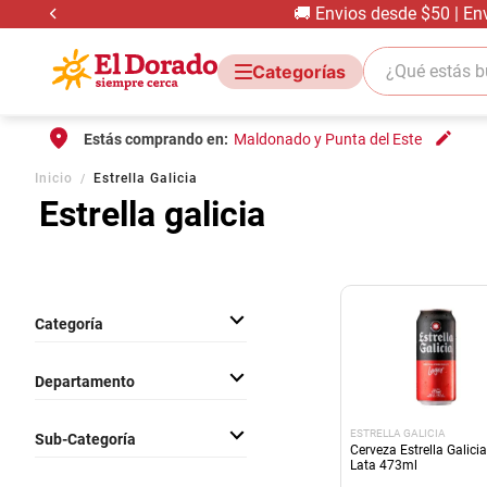
🚚 Envios desde $50 | En
¿Qué estás bus
Estás comprando en:
Maldonado y Punta del Este
Inicio
Estrella Galicia
Estrella galicia
Categoría
Bebidas Con Alcohol
Departamento
Bebidas Sin Alcohol
Bebidas
ESTRELLA GALICIA
Sub-Categoría
Cerveza Estrella Galici
Lata 473ml
Cervezas