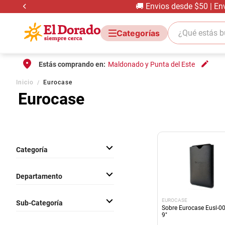
🚚 Envios desde $50 | En
¿Qué estás bus
Estás comprando en:
Maldonado y Punta del Este
Inicio
Eurocase
Eurocase
Categoría
Electrónica e Informática
Departamento
Electro Audio Y Tv
EUROCASE
Sub-Categoría
Sobre Eurocase Eusl-0
9"
Periféricos