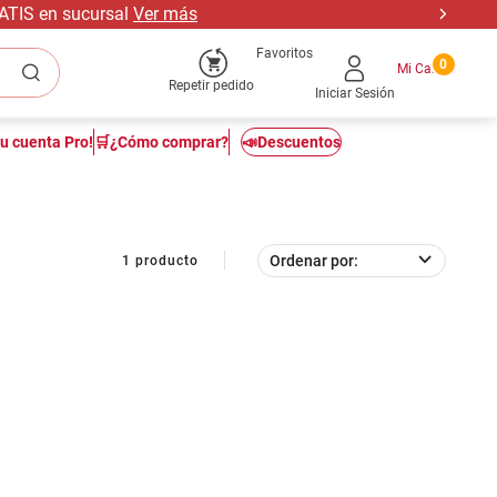
RATIS en sucursal
Ver más
Favoritos
0
Repetir pedido
Iniciar Sesión
tu cuenta Pro!
🛒¿Cómo comprar?
📣Descuentos
Ordenar por
1
producto