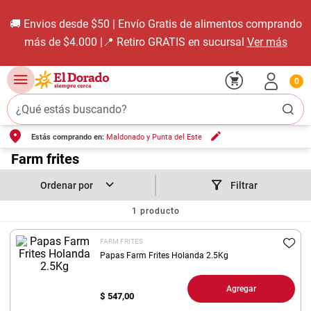
🚚 Envios desde $50 | Envío Gratis de alimentos comprando
más de $4.000 |📍 Retiro GRATIS en sucursal
Ver más
0
¿Qué estás buscando?
Estás comprando en:
Maldonado y Punta del Este
TÉRMINOS MÁS BUSCADOS
1
.
Farm frites
carne carnicería
2
.
leche
Filtrar
3
.
aceite
1
producto
4
.
queso
FARM FRITES
5
.
pollo
Papas Farm Frites Holanda 2.5Kg
6
.
bondiola
Agregar
$
547,00
7
.
fideos