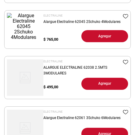
8
.
arroz
ELECTRALINE
9
.
harina
Alargue Electraline 62045 2Schuko 4Modulares
10
.
yerba
Agregar
$
765,00
ELECTRALINE
ALARGUE ELECTRALINE 62038 2.5MTS
3MODULARES
Agregar
$
495,00
ELECTRALINE
Alargue Electraline 62061 3Schuko 6Modulares
Agregar