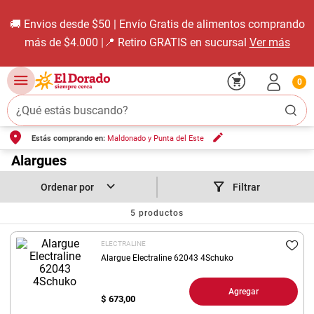
🚚 Envios desde $50 | Envío Gratis de alimentos comprando
más de $4.000 |📍 Retiro GRATIS en sucursal
Ver más
0
¿Qué estás buscando?
Estás comprando en:
Maldonado y Punta del Este
TÉRMINOS MÁS BUSCADOS
1
.
Alargues
carne carnicería
2
.
leche
Filtrar
3
.
aceite
5
productos
4
.
queso
ELECTRALINE
5
.
pollo
Alargue Electraline 62043 4Schuko
6
.
bondiola
Agregar
$
673,00
7
.
fideos