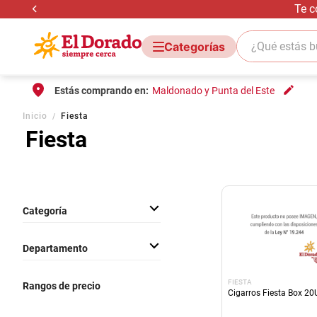
Te c
¿Qué estás bus
Estás comprando en:
Maldonado y Punta del Este
Inicio
Fiesta
Fiesta
Categoría
Cigarros
Departamento
Kiosko
FIESTA
Rangos de precio
Cigarros Fiesta Box 20