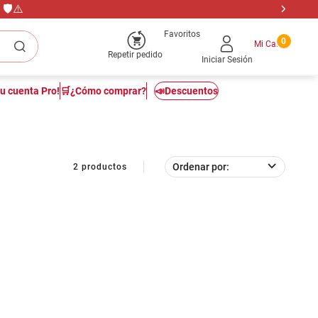
🛡️⚠️
Favoritos
0
Repetir pedido
Iniciar Sesión
tu cuenta Pro!
🛒¿Cómo comprar?
📣Descuentos
Ordenar por
2
productos