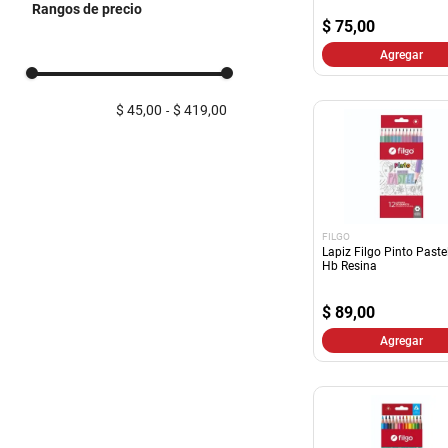
Rangos de precio
Escritura
$
75,00
Varios Art. Escolares
Agregar
$ 45,00
$ 419,00
FILGO
Lapiz Filgo Pinto Paste
Hb Resina
$
89,00
Agregar