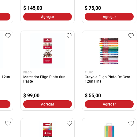
10
.
harina
$
145,00
$
75,00
Agregar
Agregar
FILGO
FILGO
l 12un
Marcador Filgo Pinto 6un
Crayola Filgo Pinto De Cera
Pastel
12un Fina
$
99,00
$
55,00
Agregar
Agregar