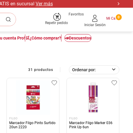
forme al Decreto 272/018
Favoritos
0
Repetir pedido
Iniciar Sesión
tu cuenta Pro!
🛒¿Cómo comprar?
📣Descuentos
Ordenar por
31
productos
FILGO
FILGO
Marcador Filgo Pinto Surtido
Marcador Filgo Marker 036
20un 2220
Pink Up 6un