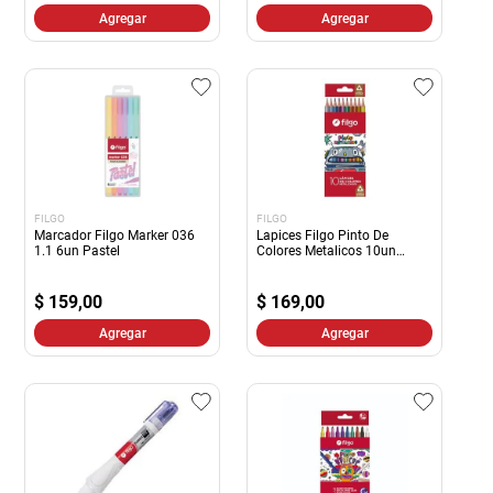
Agregar
Agregar
FILGO
FILGO
Marcador Filgo Marker 036
Lapices Filgo Pinto De
1.1 6un Pastel
Colores Metalicos 10un
Resina
$
159,00
$
169,00
Agregar
Agregar