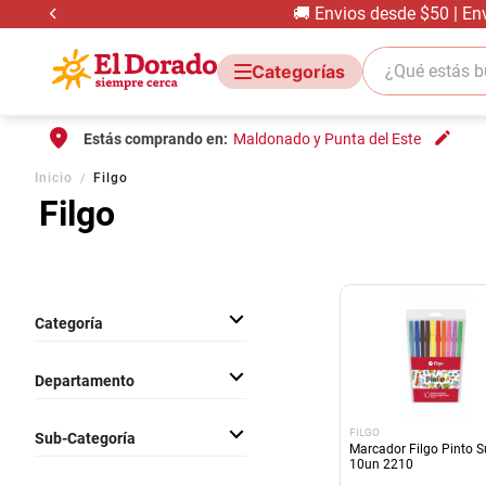
Estamos trabajando para
¿Qué estás bus
Estás comprando en:
Maldonado y Punta del Este
Inicio
Filgo
Filgo
Categoría
Art. Escolares
Departamento
Temporada Y Festivos
FILGO
Sub-Categoría
Marcador Filgo Pinto S
10un 2210
Marcadores