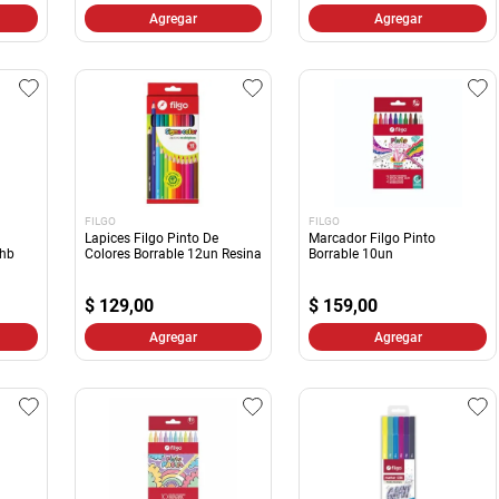
Agregar
Agregar
FILGO
FILGO
Lapices Filgo Pinto De
Marcador Filgo Pinto
2hb
Colores Borrable 12un Resina
Borrable 10un
$
129,00
$
159,00
Agregar
Agregar