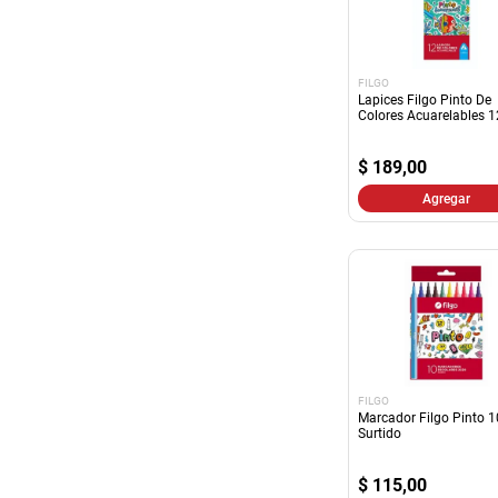
FILGO
Lapices Filgo Pinto De
Colores Acuarelables 
Resina
$
189,00
Agregar
FILGO
Marcador Filgo Pinto 
Surtido
$
115,00