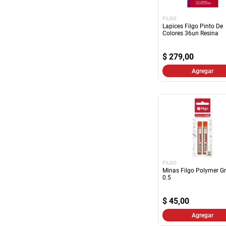
FILGO
Lapices Filgo Pinto De
Colores 36un Resina
$
279,00
Agregar
FILGO
Minas Filgo Polymer Gr
0.5
$
45,00
Agregar