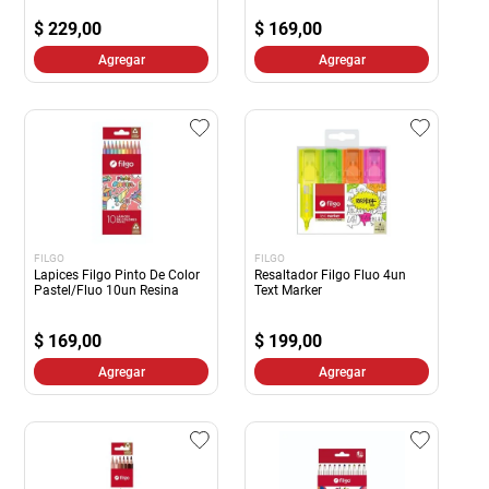
$
229,00
$
169,00
Agregar
Agregar
FILGO
FILGO
Lapices Filgo Pinto De Color
Resaltador Filgo Fluo 4un
Pastel/Fluo 10un Resina
Text Marker
$
169,00
$
199,00
Agregar
Agregar