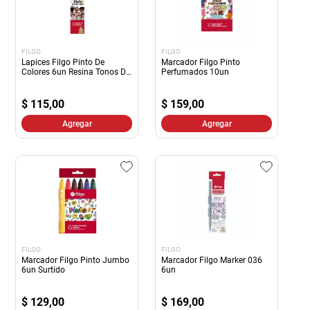
FILGO
FILGO
Lapices Filgo Pinto De
Marcador Filgo Pinto
Colores 6un Resina Tonos De
Perfumados 10un
Piel
$
115,00
$
159,00
Agregar
Agregar
FILGO
FILGO
Marcador Filgo Pinto Jumbo
Marcador Filgo Marker 036
6un Surtido
6un
$
129,00
$
169,00