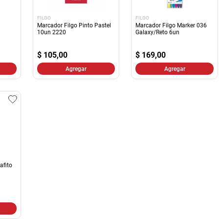
FILGO
FILGO
Marcador Filgo Pinto Pastel
Marcador Filgo Marker 036
10un 2220
Galaxy/Reto 6un
$
105,00
$
169,00
Agregar
Agregar
afito