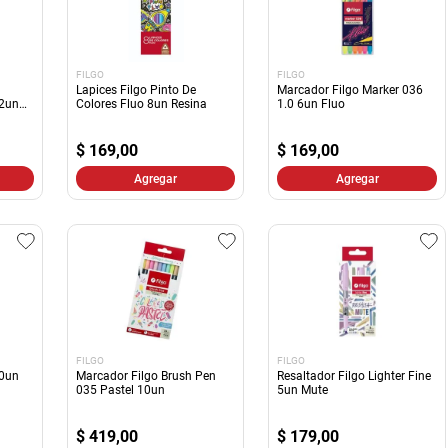
FILGO
FILGO
Lapices Filgo Pinto De
Marcador Filgo Marker 036
12un
Colores Fluo 8un Resina
1.0 6un Fluo
$
169,00
$
169,00
Agregar
Agregar
FILGO
FILGO
10un
Marcador Filgo Brush Pen
Resaltador Filgo Lighter Fine
035 Pastel 10un
5un Mute
$
419,00
$
179,00