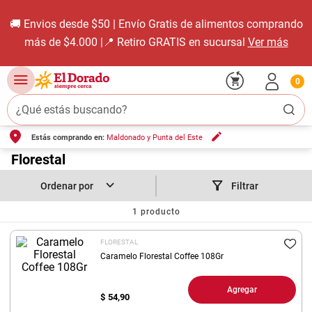
🚚 Envios desde $50 | Envío Gratis de alimentos comprando
más de $4.000 |📍 Retiro GRATIS en sucursal
Ver más
0
¿Qué estás buscando?
Estás comprando en:
Maldonado y Punta del Este
TÉRMINOS MÁS BUSCADOS
1
.
Florestal
carne carnicería
2
.
leche
Filtrar
3
.
aceite
1
producto
4
.
queso
FLORESTAL
5
.
pollo
Caramelo Florestal Coffee 108Gr
6
.
bondiola
Agregar
$
54,90
7
.
fideos