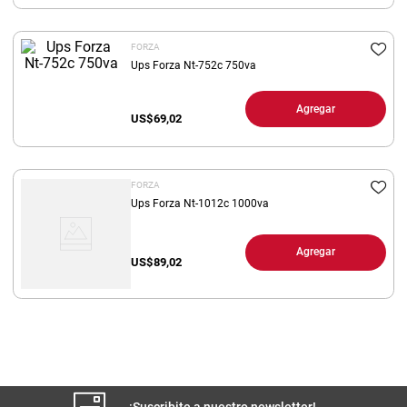
8
.
arroz
FORZA
9
.
harina
Ups Forza Nt-752c 750va
10
.
yerba
Agregar
US$
69,02
FORZA
Ups Forza Nt-1012c 1000va
Agregar
US$
89,02
¡Suscribite a nuestro newsletter!