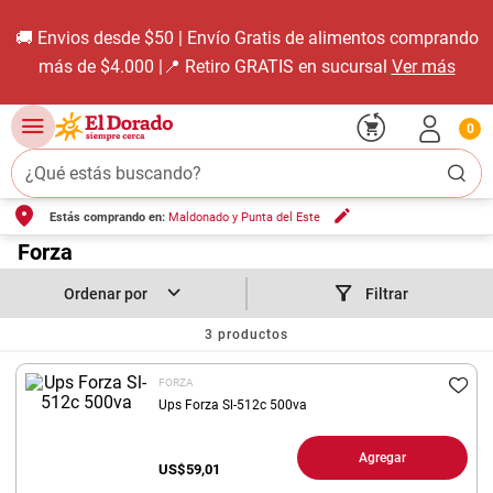
🚚 Envios desde $50 | Envío Gratis de alimentos comprando
más de $4.000 |📍 Retiro GRATIS en sucursal
Ver más
0
¿Qué estás buscando?
Estás comprando en:
Maldonado y Punta del Este
TÉRMINOS MÁS BUSCADOS
1
.
Forza
carne carnicería
2
.
leche
Filtrar
3
.
aceite
3
productos
4
.
queso
FORZA
5
.
pollo
Ups Forza Sl-512c 500va
6
.
bondiola
Agregar
US$
59,01
7
.
fideos