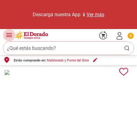
Descargá nuestra App 📱
Ver más
0
¿Qué estás buscando?
Estás comprando en:
Maldonado y Punta del Este
TÉRMINOS MÁS BUSCADOS
1
.
carne carnicería
2
.
leche
3
.
aceite
4
.
queso
5
.
bondiola
6
.
yerba
7
.
pollo