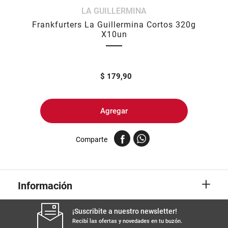
LA GUILLERMINA
8
.
arroz
Frankfurters La Guillermina Cortos 320g
9
.
harina
X10un
10
.
fideos
$
179,90
Agregar
Comparte
+
Información
¡Suscribite a nuestro newsletter!
Recibí las ofertas y novedades en tu buzón.