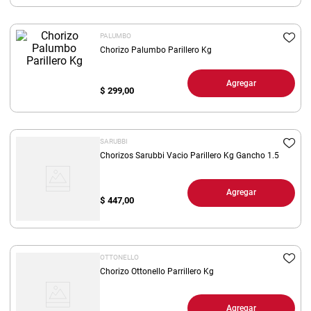
8
.
yerba
PALUMBO
9
.
harina
Chorizo Palumbo Parillero Kg
10
.
arroz
Agregar
$
299,00
SARUBBI
Chorizos Sarubbi Vacio Parillero Kg Gancho 1.5
Agregar
$
447,00
OTTONELLO
Chorizo Ottonello Parrillero Kg
Agregar