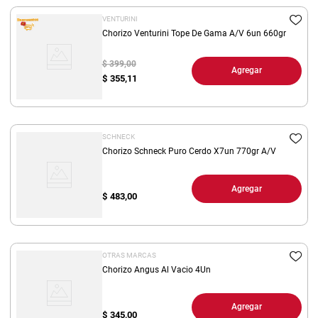
VENTURINI
Chorizo Venturini Tope De Gama A/V 6un 660gr
$ 399,00
Agregar
$
355,11
SCHNECK
Chorizo Schneck Puro Cerdo X7un 770gr A/V
Agregar
$
483,00
OTRAS MARCAS
Chorizo Angus Al Vacio 4Un
Agregar
$
345,00