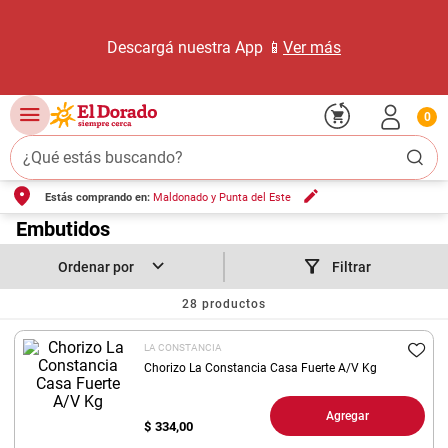
Descargá nuestra App 📱
Ver más
0
¿Qué estás buscando?
Estás comprando en:
Maldonado y Punta del Este
TÉRMINOS MÁS BUSCADOS
1
.
Embutidos
carne carnicería
2
.
leche
Filtrar
3
.
aceite
28
productos
4
.
queso
LA CONSTANCIA
5
.
pollo
Chorizo La Constancia Casa Fuerte A/V Kg
6
.
bondiola
Agregar
$
334,00
7
.
fideos