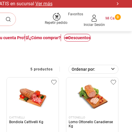
RATIS en sucursal
Ver más
Favoritos
0
Repetir pedido
Iniciar Sesión
tu cuenta Pro!
🛒¿Cómo comprar?
📣Descuentos
Ordenar por
5
productos
CATTIVELLI
OTTONELLO
Bondiola Cattivelli Kg
Lomo Ottonello Canadiense
Kg