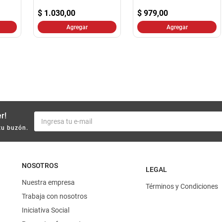
10
.
yerba
$
1.030,00
$
979,00
Agregar
Agregar
r!
tu buzón.
NOSOTROS
LEGAL
Nuestra empresa
Términos y Condiciones
Trabaja con nosotros
Iniciativa Social