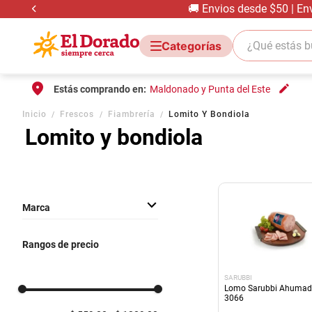
🚚 Envios desde $50 | En
¿Qué estás bus
Estás comprando en:
Maldonado y Punta del Este
Inicio
Frescos
Fiambrería
Lomito Y Bondiola
Lomito y bondiola
Marca
OTTONELLO
Rangos de precio
SARUBBI
CENTENARIO
SARUBBI
CATTIVELLI
Lomo Sarubbi Ahumad
3066