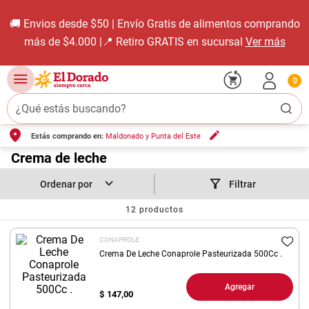
🚚 Envios desde $50 | Envío Gratis de alimentos comprando
más de $4.000 |📍 Retiro GRATIS en sucursal
Ver más
0
¿Qué estás buscando?
Estás comprando en:
Maldonado y Punta del Este
TÉRMINOS MÁS BUSCADOS
1
.
Crema de leche
carne carnicería
2
.
leche
Filtrar
3
.
aceite
12
productos
4
.
queso
CONAPROLE
5
.
pollo
Crema De Leche Conaprole Pasteurizada 500Cc .
6
.
bondiola
Agregar
$
147,00
7
.
fideos