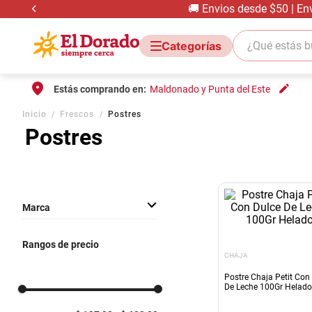
🚚 Envios desde $50 | En
¿Qué estás bus
Estás comprando en:
Maldonado y Punta del Este
Inicio
Frescos
Postres
Postres
Marca
OTRAS MARCAS
Rangos de precio
ROMY
CHAJA
CHAJA
Postre Chaja Petit Con
De Leche 100Gr Helado