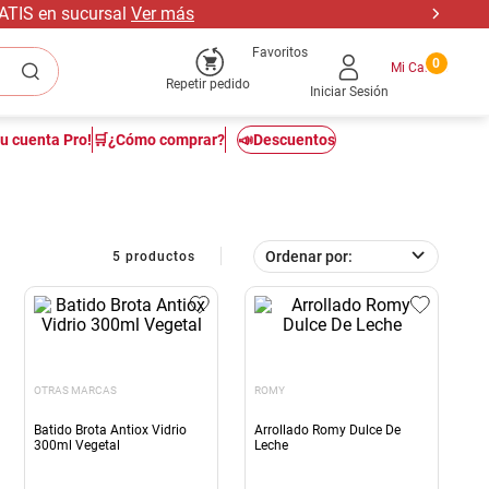
RATIS en sucursal
Ver más
Favoritos
0
Repetir pedido
Iniciar Sesión
tu cuenta Pro!
🛒¿Cómo comprar?
📣Descuentos
Ordenar por
5
productos
OTRAS MARCAS
ROMY
Batido Brota Antiox Vidrio
Arrollado Romy Dulce De
300ml Vegetal
Leche