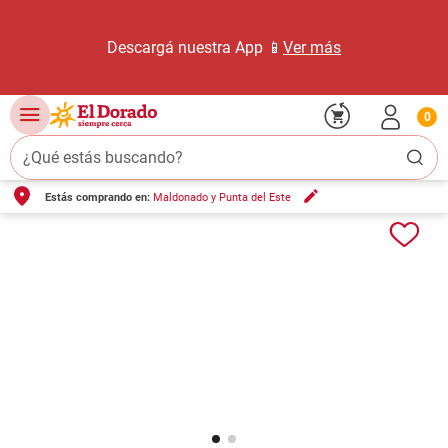
Descargá nuestra App 📱
Ver más
0
¿Qué estás buscando?
Estás comprando en:
Maldonado y Punta del Este
TÉRMINOS MÁS BUSCADOS
1
.
carne carnicería
2
.
leche
3
.
aceite
4
.
queso
5
.
bondiola
6
.
pollo
7
.
yerba