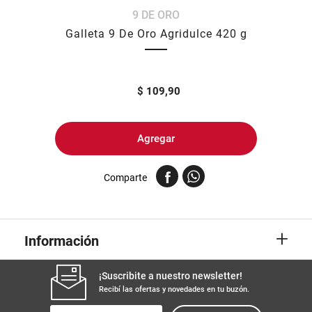
9 DE ORO
8
.
fideos
Galleta 9 De Oro Agridulce 420 g
9
.
arroz
10
.
harina
$
109,90
Agregar
Comparte
+
Información
¡Suscribite a nuestro newsletter!
Recibí las ofertas y novedades en tu buzón.