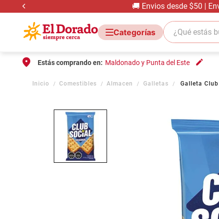
🚚 Envios desde $50 | En
¿Qué estás bus
Estás comprando en:
Maldonado y Punta del Este
Comestibles
Almacen
Galletas
Galleta Club