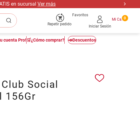
RATIS en sucursal
Ver más
Favoritos
0
Repetir pedido
Iniciar Sesión
tu cuenta Pro!
🛒¿Cómo comprar?
📣Descuentos
 Club Social
l 156Gr