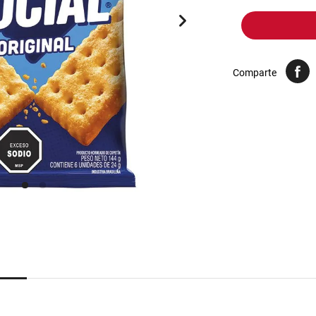
10
.
harina
Comparte