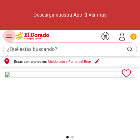
Descargá nuestra App 📱
Ver más
0
¿Qué estás buscando?
Estás comprando en:
Maldonado y Punta del Este
TÉRMINOS MÁS BUSCADOS
1
.
carne carnicería
2
.
leche
3
.
aceite
4
.
queso
5
.
pollo
6
.
bondiola
7
.
fideos