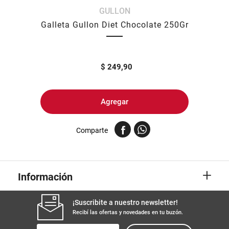
GULLON
8
.
yerba
Galleta Gullon Diet Chocolate 250Gr
9
.
harina
10
.
arroz
$
249,90
Agregar
Comparte
+
Información
¡Suscribite a nuestro newsletter!
Recibí las ofertas y novedades en tu buzón.