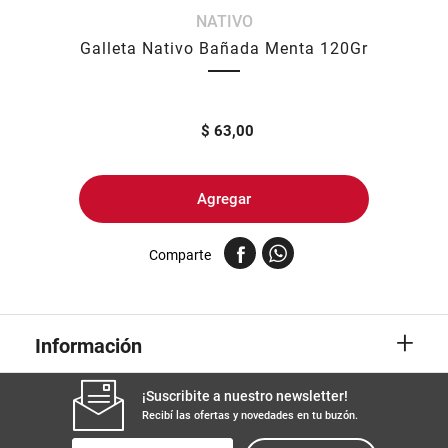
NATIVO
8
.
yerba
Galleta Nativo Bañada Menta 120Gr
9
.
arroz
10
.
harina
$
63,00
Agregar
Comparte
+
Información
¡Suscribite a nuestro newsletter!
Recibí las ofertas y novedades en tu buzón.