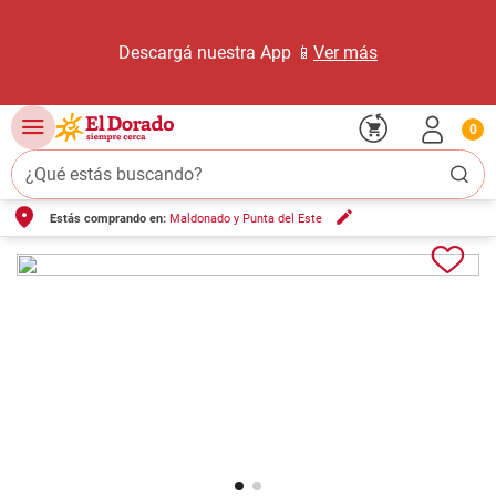
Descargá nuestra App 📱
Ver más
0
¿Qué estás buscando?
Estás comprando en:
Maldonado y Punta del Este
TÉRMINOS MÁS BUSCADOS
1
.
carne carnicería
2
.
leche
3
.
aceite
4
.
queso
5
.
pollo
6
.
bondiola
7
.
fideos