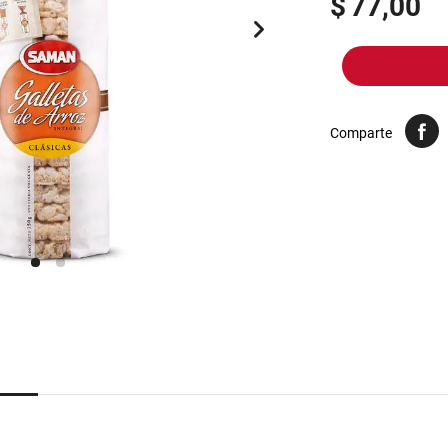
$
77,00
10
.
arroz
Comparte