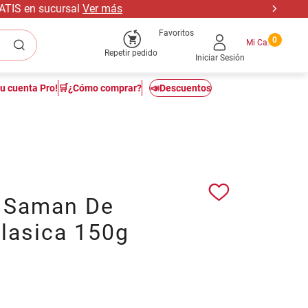
RATIS en sucursal
Ver más
Favoritos
0
Repetir pedido
Iniciar Sesión
tu cuenta Pro!
🛒¿Cómo comprar?
📣Descuentos
a Saman De
Clasica 150g