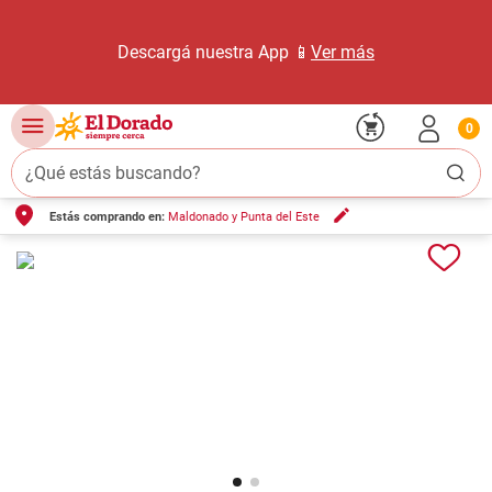
Descargá nuestra App 📱
Ver más
0
¿Qué estás buscando?
Estás comprando en:
Maldonado y Punta del Este
TÉRMINOS MÁS BUSCADOS
1
.
carne carnicería
2
.
leche
3
.
aceite
4
.
queso
5
.
bondiola
6
.
pollo
7
.
yerba