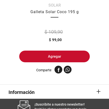
SOLAR
8
.
fideos
Galleta Solar Coco 195 g
9
.
arroz
10
.
harina
$ 109,90
$
99,00
Agregar
Comparte
+
Información
¡Suscribite a nuestro newsletter!