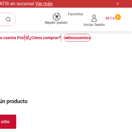
RATIS en sucursal
Ver más
Favoritos
0
Repetir pedido
Iniciar Sesión
tu cuenta Pro!
🛒¿Cómo comprar?
📣Descuentos
ún producto
sitio