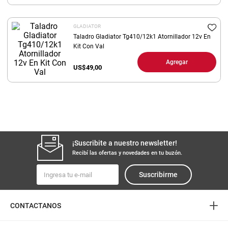
8
.
arroz
GLADIATOR
9
.
harina
Taladro Gladiator Tg410/12k1 Atornillador 12v En
10
.
Kit Con Val
yerba
Agregar
US$
49,00
¡Suscribite a nuestro newsletter!
Recibí las ofertas y novedades en tu buzón.
Suscribirme
+
CONTACTANOS