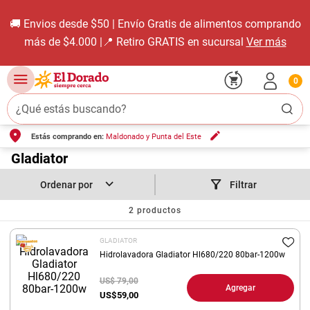
🚚 Envios desde $50 | Envío Gratis de alimentos comprando
más de $4.000 |📍 Retiro GRATIS en sucursal
Ver más
0
¿Qué estás buscando?
Estás comprando en:
Maldonado y Punta del Este
TÉRMINOS MÁS BUSCADOS
1
.
Gladiator
carne carnicería
2
.
leche
Filtrar
3
.
aceite
2
productos
4
.
queso
GLADIATOR
5
.
pollo
Hidrolavadora Gladiator Hl680/220 80bar-1200w
6
.
bondiola
US$ 79,00
Agregar
US$
59,00
7
.
fideos