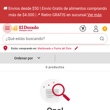
🚚 Envios desde $50 | Envío Gratis de alimentos comprando
más de $4.000 |📍 Retiro GRATIS en sucursal
Ver más
0
¿Qué estás buscando?
Estás comprando en:
Maldonado y Punta del Este
TÉRMINOS MÁS BUSCADOS
1
.
carne carnicería
2
.
leche
0
productos
3
.
aceite
4
.
queso
5
.
pollo
6
.
bondiola
7
.
fideos