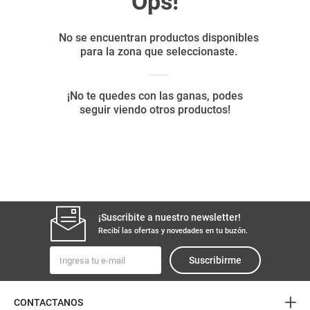
8
.
arroz
9
.
harina
10
.
yerba
¡Suscribite a nuestro newsletter!
Recibí las ofertas y novedades en tu buzón.
Suscribirme
+
CONTACTANOS