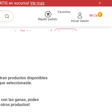
RATIS en sucursal
Ver más
Favoritos
0
Repetir pedido
Iniciar Sesión
tu cuenta Pro!
🛒¿Cómo comprar?
📣Descuentos
Ordenar por
0
productos