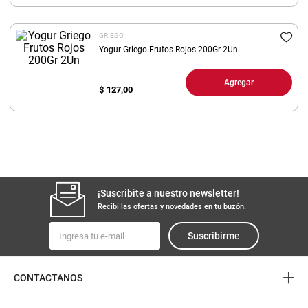
8
.
yerba
GRIEGO
9
.
arroz
Yogur Griego Frutos Rojos 200Gr 2Un
10
.
harina
Agregar
$
127,00
¡Suscribite a nuestro newsletter!
Recibí las ofertas y novedades en tu buzón.
Suscribirme
+
CONTACTANOS