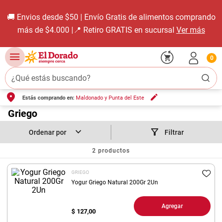
 | Envío Gratis de alimentos comprando
Descar
 Retiro GRATIS en sucursal
Ver más
0
¿Qué estás buscando?
Estás comprando en:
Maldonado y Punta del Este
TÉRMINOS MÁS BUSCADOS
1
.
Griego
carne carnicería
2
.
leche
Filtrar
3
.
aceite
2
productos
4
.
queso
GRIEGO
5
.
pollo
Yogur Griego Natural 200Gr 2Un
6
.
bondiola
Agregar
$
127,00
7
.
fideos