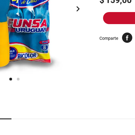
$
159,00
10
.
arroz
Comparte