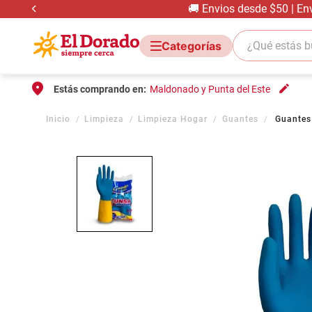
🚚 Envios desde $50 | En
¿Qué estás bus
Estás comprando en:
Maldonado y Punta del Este
Limpieza
Limpieza Hogar
Guantes
Guantes