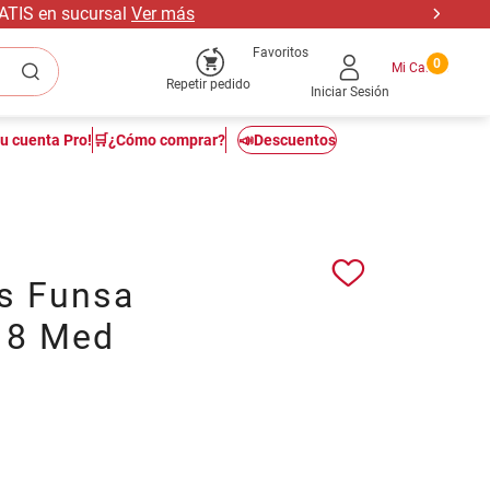
RATIS en sucursal
Ver más
Favoritos
0
Repetir pedido
Iniciar Sesión
tu cuenta Pro!
🛒¿Cómo comprar?
📣Descuentos
s Funsa
r 8 Med