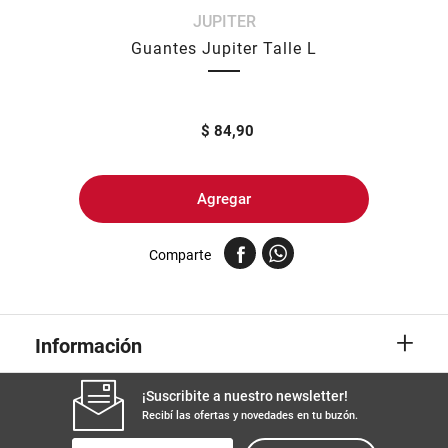
JUPITER
8
.
yerba
Guantes Jupiter Talle L
9
.
arroz
10
.
harina
$
84,90
Agregar
Comparte
+
Información
¡Suscribite a nuestro newsletter!
Recibí las ofertas y novedades en tu buzón.