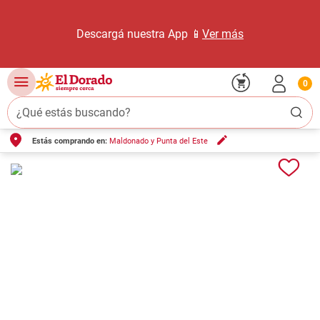
Descargá nuestra App 📱
Ver más
0
¿Qué estás buscando?
Estás comprando en:
Maldonado y Punta del Este
TÉRMINOS MÁS BUSCADOS
1
.
carne carnicería
2
.
leche
3
.
aceite
4
.
queso
5
.
pollo
6
.
bondiola
7
.
fideos