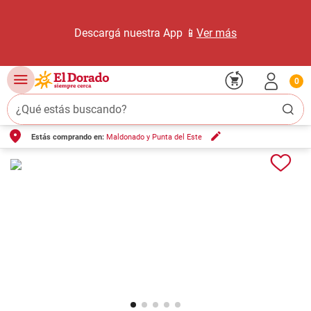
Descargá nuestra App 📱
Ver más
0
¿Qué estás buscando?
Estás comprando en:
Maldonado y Punta del Este
TÉRMINOS MÁS BUSCADOS
1
.
carne carnicería
2
.
leche
3
.
aceite
4
.
queso
5
.
pollo
6
.
bondiola
7
.
fideos