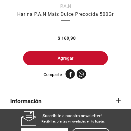
P.A.N
8
.
yerba
Harina P.A.N Maiz Dulce Precocida 500Gr
9
.
arroz
10
.
harina
$
169,90
Agregar
Comparte
+
Información
¡Suscribite a nuestro newsletter!
Recibí las ofertas y novedades en tu buzón.