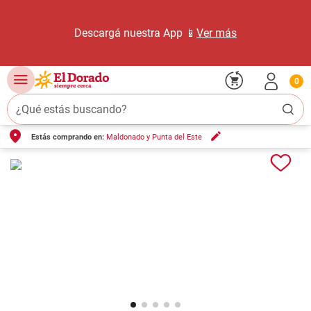
Descargá nuestra App 📱
Ver más
0
¿Qué estás buscando?
Estás comprando en:
Maldonado y Punta del Este
TÉRMINOS MÁS BUSCADOS
1
.
carne carnicería
2
.
leche
3
.
aceite
4
.
queso
5
.
pollo
6
.
bondiola
7
.
fideos