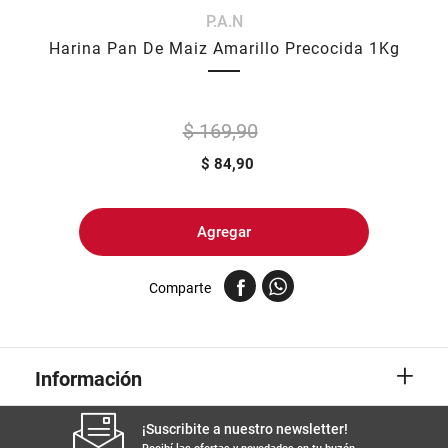
P.A.N
8
.
yerba
Harina Pan De Maiz Amarillo Precocida 1Kg
9
.
arroz
10
.
harina
$ 169,90
$
84,90
Agregar
Comparte
+
Información
¡Suscribite a nuestro newsletter!