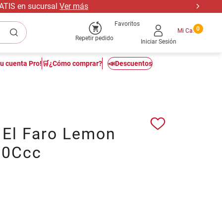
RATIS en sucursal
Ver más
Favoritos
0
Repetir pedido
Iniciar Sesión
tu cuenta Pro!
🛒¿Cómo comprar?
📣Descuentos
 El Faro Lemon
00Ccc