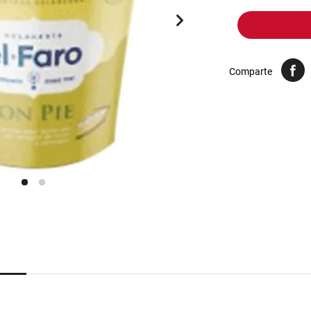
10
.
harina
Comparte