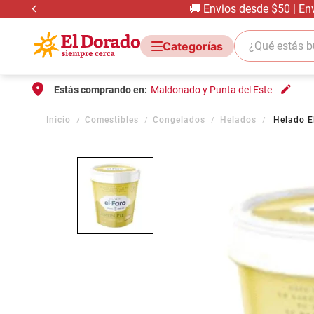
🚚 Envios desde $50 | En
¿Qué estás bus
Estás comprando en:
Maldonado y Punta del Este
Comestibles
Congelados
Helados
Helado E